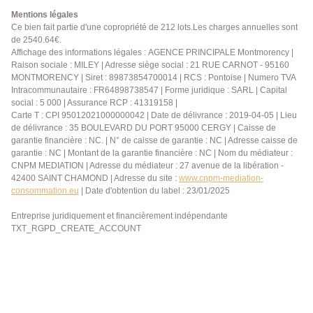
un accès direct à un extérieur privatif permettant de
Mentions légales
profiter de moments de détente en plein air, que ce
Ce bien fait partie d'une copropriété de 212 lots.Les charges annuelles sont
de 2540.64€.
soit pour un café matinal ou une soirée en toute
Affichage des informations légales : AGENCE PRINCIPALE Montmorency |
tranquillité. La cuisine, ouverte sur le séjour, a été
Raison sociale : MILEY | Adresse siège social : 21 RUE CARNOT - 95160
conçue pour s'intégrer parfaitement à l'espace de vie.
MONTMORENCY | Siret : 89873854700014 | RCS : Pontoise | Numero TVA
Elle favorise les échanges et la convivialité, tout en
Intracommunautaire : FR64898738547 | Forme juridique : SARL | Capital
offrant un aménagement pratique pour le quotidien.
social : 5 000 | Assurance RCP : 41319158 |
L'ensemble crée une atmosphère moderne et
Carte T : CPI 95012021000000042 | Date de délivrance : 2019-04-05 | Lieu
de délivrance : 35 BOULEVARD DU PORT 95000 CERGY | Caisse de
chaleureuse, idéale pour recevoir ou partager des
garantie financière : NC. | N° de caisse de garantie : NC | Adresse caisse de
moments en famille. L'espace nuit se compose de
garantie : NC | Montant de la garantie financière : NC | Nom du médiateur :
deux chambres aux volumes confortables, permettant
CNPM MEDIATION | Adresse du médiateur : 27 avenue de la libération -
d'accueillir aussi bien une famille, un couple
42400 SAINT CHAMOND | Adresse du site :
www.cnpm-mediation-
souhaitant disposer d'une pièce supplémentaire, ou
consommation.eu
| Date d'obtention du label : 23/01/2025
encore de créer un espace bureau pour le télétravail.
Entreprise juridiquement et financièrement indépendante
Les chambres bénéficient d'une ambiance calme,
TXT_RGPD_CREATE_ACCOUNT
propice au repos et à la sérénité. La salle de bains est
fonctionnelle et bien agencée, répondant aux besoins
de la vie quotidienne, avec des prestations simples et
efficaces. Les toilettes sont séparées, apportant un
confort supplémentaire dans l'organisation du
logement. L'appartement se distingue également par