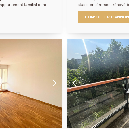
partement familial offrant
studio entièrement rénové b
résidence parfaitement
proximité immédiate des com
c arboré. Dès votre arrivée,
commodités. Entièrement re
CONSULTER L'ANNO
calme absolu qui règne
qualité, il ne nécessite abs
alité de son environnement
qu'à poser vos valises. Dès l'entrée, vous serez séduit par sa
roximité immédiate des
luminosité exceptionnelle, s
 centre-ville. Dès
confèrent un charme authent
nosité naturelle créent une
finitions. Chaque élément de
La pièce de vie constitue le
d'entrée à la cuisine, en pas
e un espace de réception
les équipements. L'agencement a été pensé pour optimiser chaque
 salon, une salle à manger et
mètre carré. Une véritable e
t aménagée et équipée avec
penderie ou une armoire afi
es moments conviviaux en
rangement supplémentaire. 
ures prolongent
crée une séparation naturell
le balcon offrant une vue
apporte beaucoup de caractère à l'app
sidence. Cette perspective
espace confortable pouvant 
rmanente de sérénité et de
partie du studio peut être 
selon vos besoins. La cuisine, entièrement neuve, est à la fois
ompose de trois belles
moderne et fonctionnelle. El
es baignées de lumière et
bois, de nombreux placards
rement paisible. La salle de
vitrocéramique permettant d