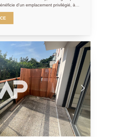
énéficie d'un emplacement privilégié, à
merces, des transports et de toutes les
fait à neuf avec des matériaux de
NCE
olument aucun travaux. Vous n'aurez plus
es belles poutres apparentes qui lui
ique, ainsi que par la qualité des
 l'appartement est neuf, de la porte
sant par les fenêtres, les éclairages et
ntrée permet d'installer facilement une
n de bénéficier d'un espace de
La kitchenette, légèrement surélevée,
e entre les différents espaces de vie et
artement. Le séjour offre un
accueillir un salon tandis que la seconde
aménagée en coin nuit, ou inversement
le dispose d'un élégant plan de travail en
 de rangement, d'une plaque de cuisson
e cuisiner deux préparations