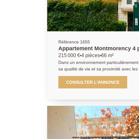
permet de profiter d'un cadre de vie pais
accès rapide à l'ensemble des commodit
quotidien. Les établissements scolaires,
transports ainsi que les infrastructures s
accessibles, faisant de cette adresse un l
recherché. Cet appartement séduira les acquéreurs à la recherche
d'un bien alliant confort, élégance et qua
Référence 1655
volumes, la luminosité omniprésente, la 
Appartement Montmorency 4 
de réception, les trois chambres, la salle
215 000 €
4 pièces
66 m²
espaces extérieurs privatifs, la vue dég
Dans un environnement particulièrement
arboré, la cave, la place de stationnement
sa qualité de vie et sa proximité avec le
que l'absence totale de travaux font de c
découvrez ce bel appartement familial of
sur le marché montmorencéen. Une visit
soignées et un cadre de vie privilégié a
CONSULTER L'ANNONCE
tout le charme et le potentiel de cet app
sécurisée et parfaitement entretenue. Dès l'entrée, vous serez
immédiatement séduit par l'atmosphère 
qui se dégage de ce bien. Les espaces on
confort, fonctionnalité et convivialité à
harmonieux permet une circulation fluide 
et apporte une véritable sensation d'esp
instants. La pièce de vie constitue sans aucun doute le coeur de
l'appartement. Baignée de lumière nature