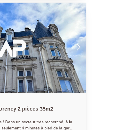
équipée offre un cadre fonctionnel et
ompose de trois belles chambres avec
arentale avec sa salle d'eau privative,
d'eau et des toilettes indépendantes. Un
n sous-sol parachèvent notre visite. Un
prestations de qualité, luminosité et
rency 2 pièces 35m2
é, à la
 à seulement 4 minutes à pied de la gare