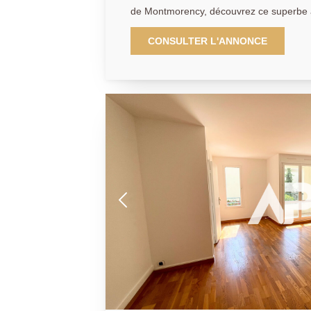
de Montmorency, découvrez ce superbe ap
un cadre de vie privilégié au sein d'une 
entretenue, entourée d'un magnifique par
CONSULTER L'ANNONCE
vous serez immédiatement séduit par le 
dans cette résidence ainsi que par la qu
verdoyant, véritable écrin de nature à p
commerces, des écoles, des transports et du
l'entrée, les volumes généreux et la lumi
atmosphère chaleureuse et accueillante. 
véritable coeur de l'appartement et offr
particulièrement agréable. Elle réunit un
une superbe cuisine ouverte entièremen
son îlot central, idéale pour partager d
famille ou entre amis. Les larges ouvert
naturellement cet espace vers un agréab
entièrement dégagée sur le parc de la ré
sans vis-à-vis procure une sensation pe
bien-être. L'espace nuit a été intelligemment conçu afin de préserver
le confort et l'intimité de chacun. Il se c
chambres aux volumes confortables, tout
bénéficiant d'un environnement particuliè